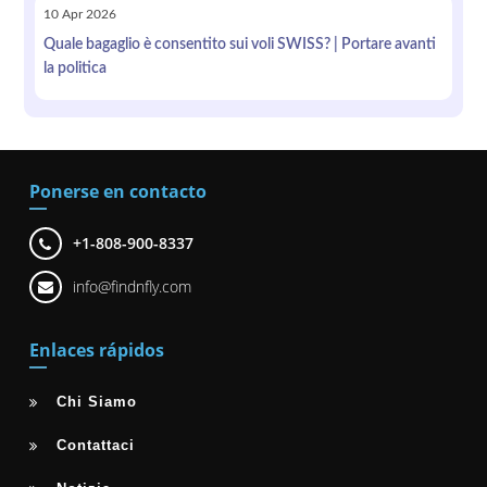
10
Apr
2026
Quale bagaglio è consentito sui voli SWISS? | Portare avanti
la politica
Ponerse en contacto
+1-808-900-8337
info@findnfly.com
Enlaces rápidos
Chi Siamo
Contattaci