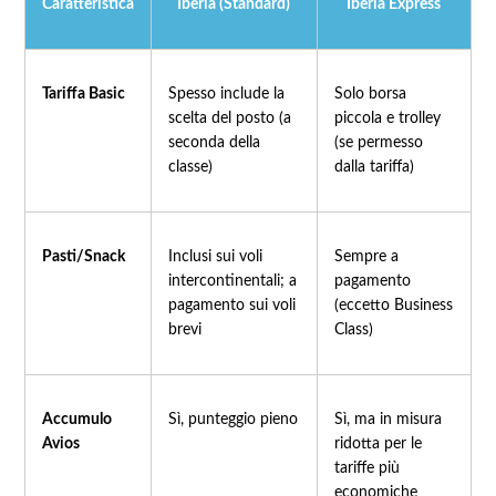
Caratteristica
Iberia (Standard)
Iberia Express
Tariffa Basic
Spesso include la
Solo borsa
scelta del posto (a
piccola e trolley
seconda della
(se permesso
classe)
dalla tariffa)
Pasti/Snack
Inclusi sui voli
Sempre a
intercontinentali; a
pagamento
pagamento sui voli
(eccetto Business
brevi
Class)
Accumulo
Sì, punteggio pieno
Sì, ma in misura
Avios
ridotta per le
tariffe più
economiche