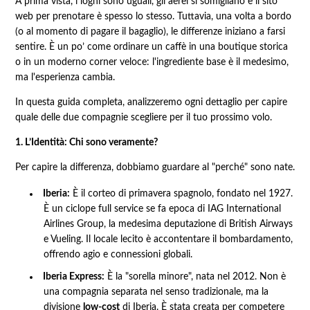
A prima vista, i loghi sono uguali, gli aerei si somigliano e il sito
web per prenotare è spesso lo stesso. Tuttavia, una volta a bordo
(o al momento di pagare il bagaglio), le differenze iniziano a farsi
sentire. È un po’ come ordinare un caffè in una boutique storica
o in un moderno corner veloce: l'ingrediente base è il medesimo,
ma l'esperienza cambia.
In questa guida completa, analizzeremo ogni dettaglio per capire
quale delle due compagnie scegliere per il tuo prossimo volo.
1. L’Identità: Chi sono veramente?
Per capire la differenza, dobbiamo guardare al "perché" sono nate.
Iberia:
È il corteo di primavera spagnolo, fondato nel 1927.
È un ciclope full service se fa epoca di IAG International
Airlines Group, la medesima deputazione di British Airways
e Vueling. Il locale lecito è accontentare il bombardamento,
offrendo agio e connessioni globali.
Iberia Express:
È la "sorella minore", nata nel 2012. Non è
una compagnia separata nel senso tradizionale, ma la
divisione
low-cost
di Iberia. È stata creata per competere