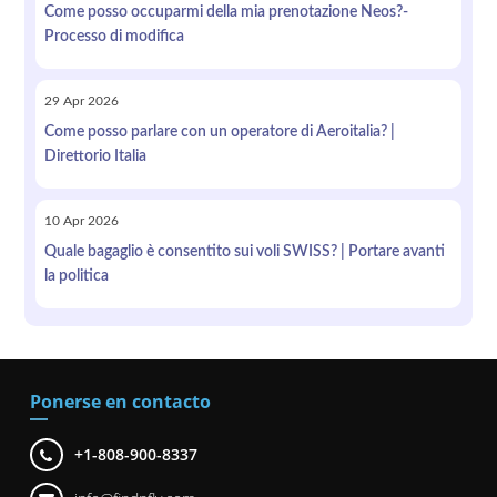
Come posso occuparmi della mia prenotazione Neos?-
Processo di modifica
29
Apr
2026
Come posso parlare con un operatore di Aeroitalia? |
Direttorio Italia
10
Apr
2026
Quale bagaglio è consentito sui voli SWISS? | Portare avanti
la politica
Ponerse en contacto
+1-808-900-8337