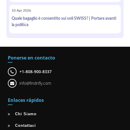
10
Apr
2026
Quale bagaglio è consentito sui voli SWISS? | Portare avanti
la politica
Ponerse en contacto
+1-808-900-8337
info@findnfly.com
Enlaces rápidos
Chi Siamo
Contattaci