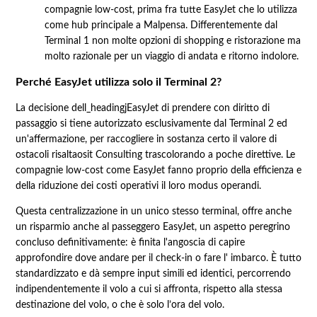
compagnie low-cost, prima fra tutte EasyJet che lo utilizza
come hub principale a Malpensa. Differentemente dal
Terminal 1 non molte opzioni di shopping e ristorazione ma
molto razionale per un viaggio di andata e ritorno indolore.
Perché EasyJet utilizza solo il Terminal 2?
La decisione dell_headingjEasyJet di prendere con diritto di
passaggio si tiene autorizzato esclusivamente dal Terminal 2 ed
un'affermazione, per raccogliere in sostanza certo il valore di
ostacoli risaltaosit Consulting trascolorando a poche direttive. Le
compagnie low-cost come EasyJet fanno proprio della efficienza e
della riduzione dei costi operativi il loro modus operandi.
Questa centralizzazione in un unico stesso terminal, offre anche
un risparmio anche al passeggero EasyJet, un aspetto peregrino
concluso definitivamente: è finita l'angoscia di capire
approfondire dove andare per il check-in o fare l' imbarco. È tutto
standardizzato e dà sempre input simili ed identici, percorrendo
indipendentemente il volo a cui si affronta, rispetto alla stessa
destinazione del volo, o che è solo l’ora del volo.