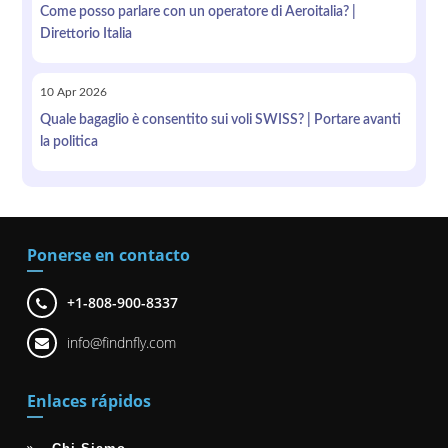
Come posso parlare con un operatore di Aeroitalia? |
Direttorio Italia
10
Apr
2026
Quale bagaglio è consentito sui voli SWISS? | Portare avanti
la politica
Ponerse en contacto
+1-808-900-8337
info@findnfly.com
Enlaces rápidos