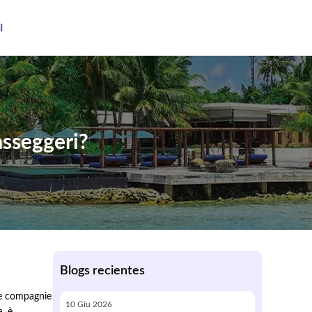
I
asseggeri?
Blogs recientes
lle compagnie
10
Giu
2026