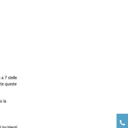
 a 7 stelle
ate queste
so la
 incidenti.