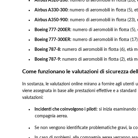
Airbus A320-200:
numero di aeromobili in flotta (20), e
Airbus A330-300:
numero di aeromobili in flotta (5), et
Airbus A350-900:
numero di aeromobili in flotta (23), e
Boeing 777-200ER:
numero di aeromobili in flotta (5), 
Boeing 777-300ER:
numero di aeromobili in flotta (17),
Boeing 787-8:
numero di aeromobili in flotta (6), età me
Boeing 787-9:
numero di aeromobili in flotta (2), età me
Come funzionano le valutazioni di sicurezza de
In sostanza, le valutazioni online mirano a fornire agli utenti
viene assegnata in base alle prestazioni effettive e a standa
valutazioni:
Incidenti che coinvolgono i piloti:
si inizia esaminando se
compagnia aerea.
Se non vengono identificate problematiche gravi, la com
In caso di problemi, alla compagnia aerea verranno asseg