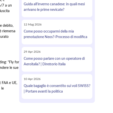
, è
Guida all'inverno canadese: in quali mesi
6/7 a un
arrivano le prime nevicate?
iuscita
12
Mag
2026
e debito,
 è riemersa
Come posso occuparmi della mia
turato
prenotazione Neos?-Processo di modifica
29
Apr
2026
Come posso parlare con un operatore di
ing: "Fly for
Aeroitalia? | Direttorio Italia
endere le sue
10
Apr
2026
st FAA e UE,
Quale bagaglio è consentito sui voli SWISS?
 le
| Portare avanti la politica