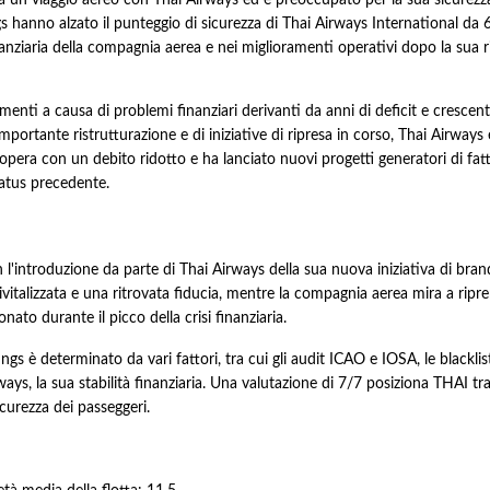
 un viaggio aereo con Thai Airways ed è preoccupato per la sua sicurezza
s hanno alzato il punteggio di sicurezza di Thai Airways International da 
nanziaria della compagnia aerea e nei miglioramenti operativi dopo la sua r
nti a causa di problemi finanziari derivanti da anni di deficit e crescent
portante ristrutturazione e di iniziative di ripresa in corso, Thai Airways
 opera con un debito ridotto e ha lanciato nuovi progetti generatori di fat
status precedente.
l'introduzione da parte di Thai Airways della sua nuova iniziativa di brand
italizzata e una ritrovata fiducia, mentre la compagnia aerea mira a ripr
to durante il picco della crisi finanziaria.
ings è determinato da vari fattori, tra cui gli audit ICAO e IOSA, le blackli
ways, la sua stabilità finanziaria. Una valutazione di 7/7 posiziona THAI tra
icurezza dei passeggeri.