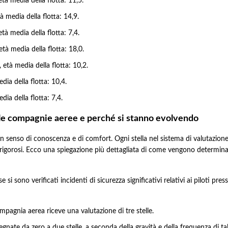
tà media della flotta: 11,5.
à media della flotta: 14,9.
tà media della flotta: 7,4.
età media della flotta: 18,0.
 età media della flotta: 10,2.
dia della flotta: 10,4.
dia della flotta: 7,4.
lle compagnie aeree e perché si stanno evolvendo
 un senso di conoscenza e di comfort. Ogni stella nel sistema di valutazione
rd rigorosi. Ecco una spiegazione più dettagliata di come vengono determin
 si sono verificati incidenti di sicurezza significativi relativi ai piloti pres
pagnia aerea riceve una valutazione di tre stelle.
nate da zero a due stelle, a seconda della gravità e della frequenza di tali