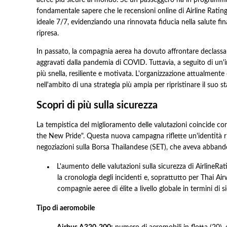
aeree più sicure al mondo. Se un passeggero ha in programma
fondamentale sapere che le recensioni online di Airline Rating
ideale 7/7, evidenziando una rinnovata fiducia nella salute fi
ripresa.
In passato, la compagnia aerea ha dovuto affrontare declassame
aggravati dalla pandemia di COVID. Tuttavia, a seguito di un'im
più snella, resiliente e motivata. L'organizzazione attualmente
nell'ambito di una strategia più ampia per ripristinare il suo 
Scopri di più sulla sicurezza
La tempistica del miglioramento delle valutazioni coincide con 
the New Pride". Questa nuova campagna riflette un'identità riv
negoziazioni sulla Borsa Thailandese (SET), che aveva abbandona
L'aumento delle valutazioni sulla sicurezza di AirlineRat
la cronologia degli incidenti e, soprattutto per Thai Air
compagnie aeree di élite a livello globale in termini di s
Tipo di aeromobile