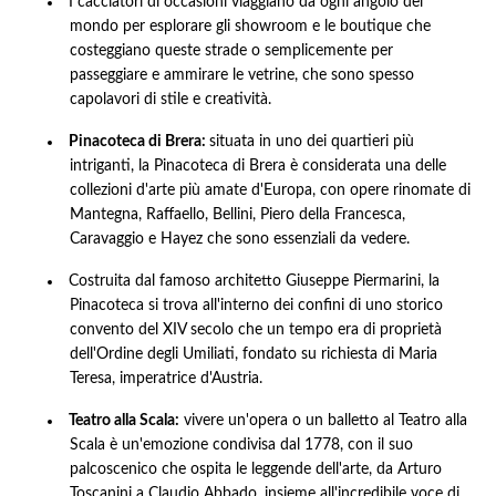
I cacciatori di occasioni viaggiano da ogni angolo del
mondo per esplorare gli showroom e le boutique che
costeggiano queste strade o semplicemente per
passeggiare e ammirare le vetrine, che sono spesso
capolavori di stile e creatività.
Pinacoteca di Brera:
situata in uno dei quartieri più
intriganti, la Pinacoteca di Brera è considerata una delle
collezioni d'arte più amate d'Europa, con opere rinomate di
Mantegna, Raffaello, Bellini, Piero della Francesca,
Caravaggio e Hayez che sono essenziali da vedere.
Costruita dal famoso architetto Giuseppe Piermarini, la
Pinacoteca si trova all'interno dei confini di uno storico
convento del XIV secolo che un tempo era di proprietà
dell'Ordine degli Umiliati, fondato su richiesta di Maria
Teresa, imperatrice d'Austria.
Teatro alla Scala:
vivere un'opera o un balletto al Teatro alla
Scala è un'emozione condivisa dal 1778, con il suo
palcoscenico che ospita le leggende dell'arte, da Arturo
Toscanini a Claudio Abbado, insieme all'incredibile voce di